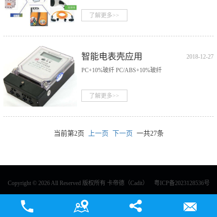
APPLICATION OF
NEW ENERGY
了解更多>>
VEHICLE
CHARGING PILE）
智能电表壳应用
2018-12-27
（SMART WATCH
PC+10%玻纤 PC/ABS+10%玻纤
CASE
APPLICATION）
了解更多>>
当前第2页
上一页
下一页
一共27条
Copyright © 2026 All Reserved 版权所有 卡帝德（Cadit）
粤ICP备2023128536号